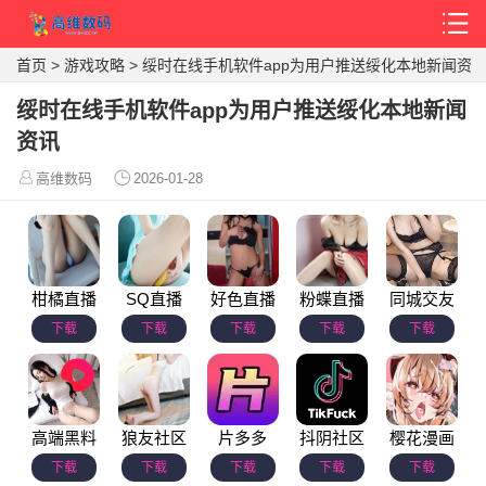
首页
>
游戏攻略
>
绥时在线手机软件app为用户推送绥化本地新闻资
讯
绥时在线手机软件app为用户推送绥化本地新闻
资讯
高维数码
2026-01-28
柑橘直播
SQ直播
好色直播
粉蝶直播
同城交友
下载
下载
下载
下载
下载
高端黑料
狼友社区
片多多
抖阴社区
樱花漫画
下载
下载
下载
下载
下载